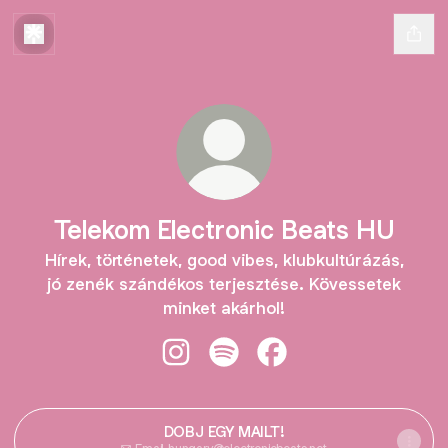
Telekom Electronic Beats HU
Hírek, történetek, good vibes, klubkultúrázás,
jó zenék szándékos terjesztése. Kövessetek
minket akárhol!
Telekom Electronic Beats HU Insta
Telekom Electronic Beats HU 
Telekom Electronic Be
DOBJ EGY MAILT!