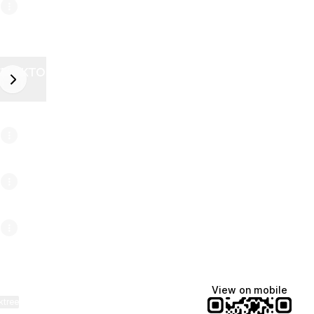
ZELEKTOR FUTURE
next
6
View on mobile
ktree