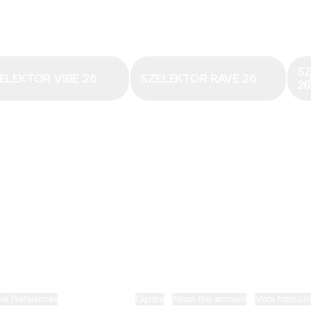
Email
·
hungary@electronicbeats.net
Magyarország legfrissebb hangjai:
S
ELEKTOR VIBE 26
SZELEKTOR RAVE 26
2
ELECTRONIC BEATS X INSTAGRAM
ELECTRONIC BEATS X FACEBOOK
SZELEKTOR X TIKTOK
ie Preferences
•
Report
•
Privacy
•
Explore
•
About this account
•
More from Lin