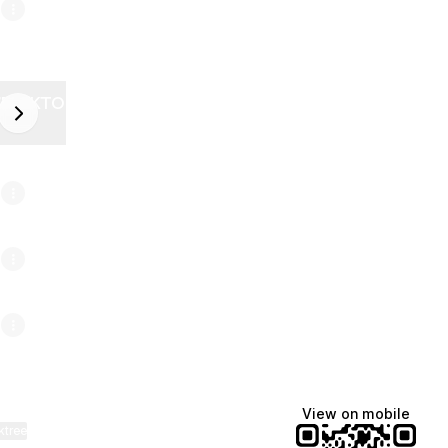
ZELEKTOR FUTURE
next
6
View on mobile
ktree