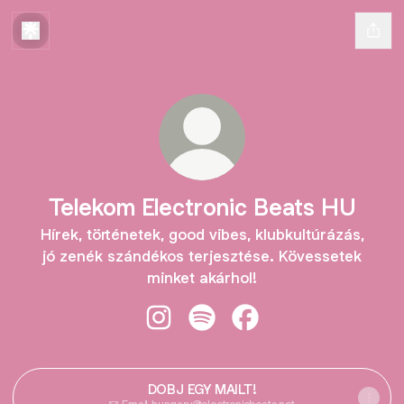
Telekom Electronic Beats HU
Hírek, történetek, good vibes, klubkultúrázás,
jó zenék szándékos terjesztése. Kövessetek
minket akárhol!
Telekom Electronic Beats HU Insta
Telekom Electronic Beats HU 
Telekom Electronic Be
DOBJ EGY MAILT!