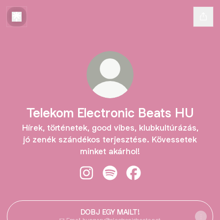
Telekom Electronic Beats HU
Hírek, történetek, good vibes, klubkultúrázás,
jó zenék szándékos terjesztése. Kövessetek
minket akárhol!
Telekom Electronic Beats HU Insta
Telekom Electronic Beats HU 
Telekom Electronic Be
DOBJ EGY MAILT!