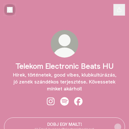
Telekom Electronic Beats HU
Hírek, történetek, good vibes, klubkultúrázás,
jó zenék szándékos terjesztése. Kövessetek
minket akárhol!
Telekom Electronic Beats HU Insta
Telekom Electronic Beats HU 
Telekom Electronic Be
DOBJ EGY MAILT!