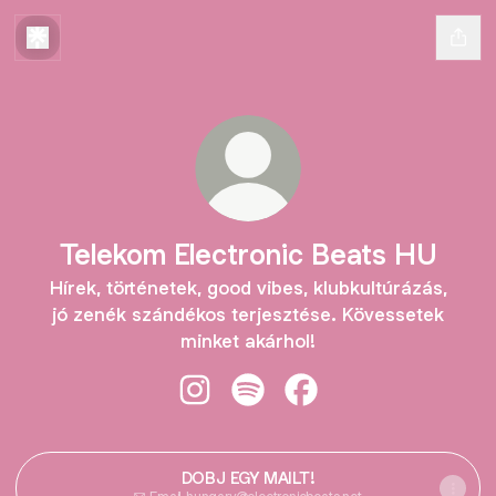
Telekom Electronic Beats HU
Hírek, történetek, good vibes, klubkultúrázás,
jó zenék szándékos terjesztése. Kövessetek
minket akárhol!
Telekom Electronic Beats HU Insta
Telekom Electronic Beats HU 
Telekom Electronic Be
DOBJ EGY MAILT!