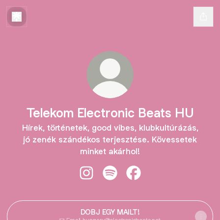
Telekom Electronic Beats HU
Hírek, történetek, good vibes, klubkultúrázás,
jó zenék szándékos terjesztése. Kövessetek
minket akárhol!
Telekom Electronic Beats HU Insta
Telekom Electronic Beats HU 
Telekom Electronic Be
DOBJ EGY MAILT!