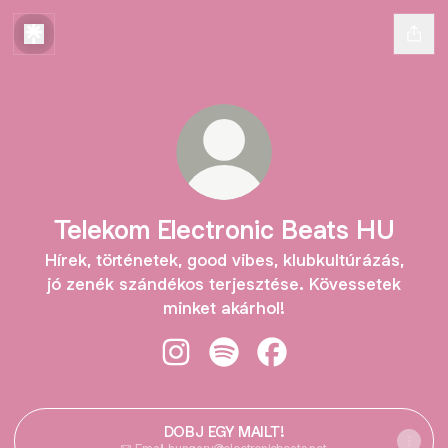
Telekom Electronic Beats HU
Hírek, történetek, good vibes, klubkultúrázás,
jó zenék szándékos terjesztése. Kövessetek
minket akárhol!
Telekom Electronic Beats HU Insta
Telekom Electronic Beats HU 
Telekom Electronic Be
DOBJ EGY MAILT!