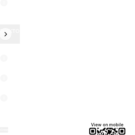
ZELEKTOR FUTURE
next
6
View on mobile
ktree