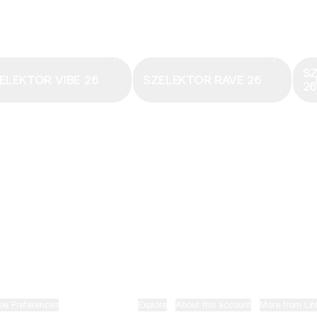
Email
·
hungary@electronicbeats.net
Magyarország legfrissebb hangjai:
S
ELEKTOR VIBE 26
SZELEKTOR RAVE 26
2
ELECTRONIC BEATS X INSTAGRAM
ELECTRONIC BEATS X FACEBOOK
SZELEKTOR X TIKTOK
ie Preferences
•
Report
•
Privacy
•
Explore
•
About this account
•
More from Lin