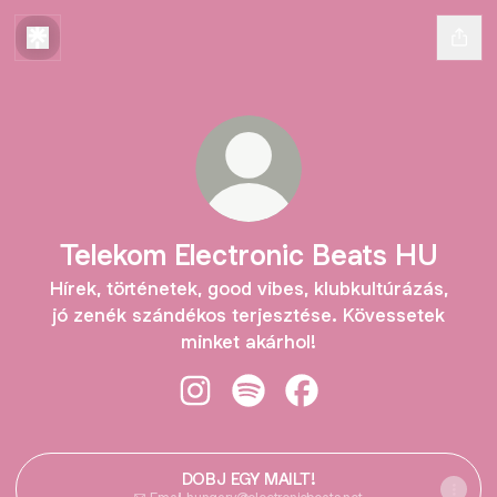
Telekom Electronic Beats HU
Hírek, történetek, good vibes, klubkultúrázás,
jó zenék szándékos terjesztése. Kövessetek
minket akárhol!
Telekom Electronic Beats HU Insta
Telekom Electronic Beats HU 
Telekom Electronic Be
DOBJ EGY MAILT!