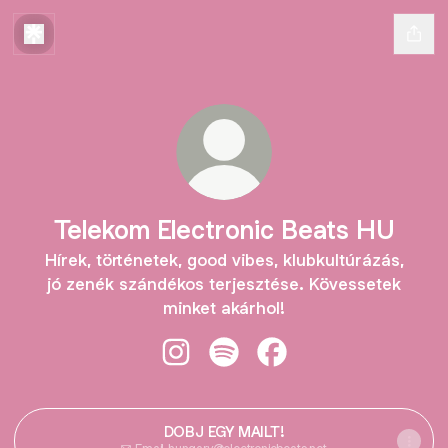
Telekom Electronic Beats HU
Hírek, történetek, good vibes, klubkultúrázás,
jó zenék szándékos terjesztése. Kövessetek
minket akárhol!
Telekom Electronic Beats HU Insta
Telekom Electronic Beats HU 
Telekom Electronic Be
DOBJ EGY MAILT!