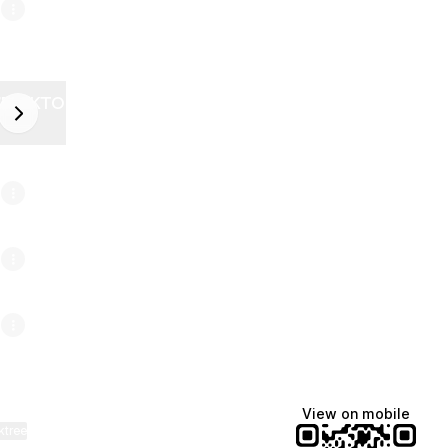
ZELEKTOR FUTURE
next
6
View on mobile
ktree