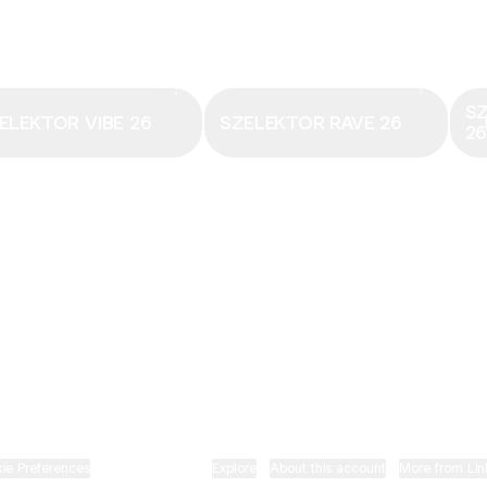
Email
·
hungary@electronicbeats.net
Magyarország legfrissebb hangjai:
S
ELEKTOR VIBE 26
SZELEKTOR RAVE 26
2
ELECTRONIC BEATS X INSTAGRAM
ELECTRONIC BEATS X FACEBOOK
SZELEKTOR X TIKTOK
ie Preferences
•
Report
•
Privacy
•
Explore
•
About this account
•
More from Lin