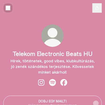
Telekom Electronic Beats HU
Hírek, történetek, good vibes, klubkultúrázás,
jó zenék szándékos terjesztése. Kövessetek
minket akárhol!
Telekom Electronic Beats HU Insta
Telekom Electronic Beats HU 
Telekom Electronic Be
DOBJ EGY MAILT!