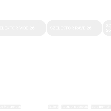
Email
·
hungary@electronicbeats.net
Magyarország legfrissebb hangjai:
S
ELEKTOR VIBE 26
SZELEKTOR RAVE 26
2
ELECTRONIC BEATS X INSTAGRAM
ELECTRONIC BEATS X FACEBOOK
SZELEKTOR X TIKTOK
ie Preferences
•
Report
•
Privacy
•
Explore
•
About this account
•
More from Lin