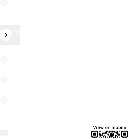
ZELEKTOR FUTURE
next
6
View on mobile
ktree