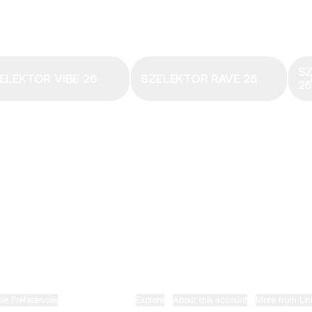
Email
·
hungary@electronicbeats.net
Magyarország legfrissebb hangjai:
S
ELEKTOR VIBE 26
SZELEKTOR RAVE 26
2
ELECTRONIC BEATS X INSTAGRAM
ELECTRONIC BEATS X FACEBOOK
SZELEKTOR X TIKTOK
ie Preferences
•
Report
•
Privacy
•
Explore
•
About this account
•
More from Lin