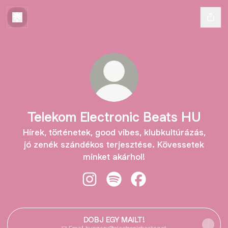
Telekom Electronic Beats HU
Hírek, történetek, good vibes, klubkultúrázás,
jó zenék szándékos terjesztése. Kövessetek
minket akárhol!
Telekom Electronic Beats HU Insta
Telekom Electronic Beats HU 
Telekom Electronic Be
DOBJ EGY MAILT!