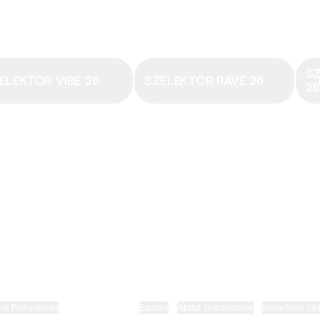
Email
·
hungary@electronicbeats.net
Magyarország legfrissebb hangjai:
S
ELEKTOR VIBE 26
SZELEKTOR RAVE 26
2
ELECTRONIC BEATS X INSTAGRAM
ELECTRONIC BEATS X FACEBOOK
SZELEKTOR X TIKTOK
ie Preferences
•
Report
•
Privacy
•
Explore
•
About this account
•
More from Lin