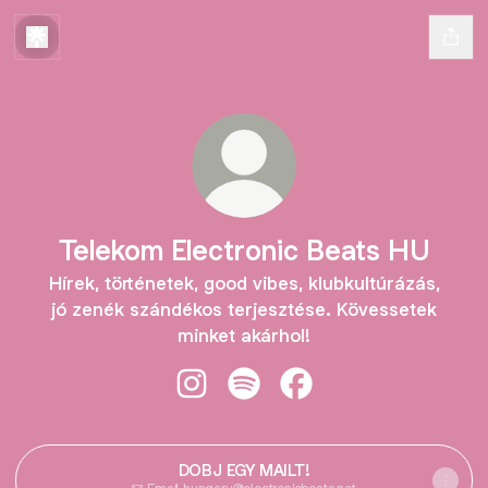
Telekom Electronic Beats HU
Hírek, történetek, good vibes, klubkultúrázás,
jó zenék szándékos terjesztése. Kövessetek
minket akárhol!
Telekom Electronic Beats HU Insta
Telekom Electronic Beats HU 
Telekom Electronic Be
DOBJ EGY MAILT!