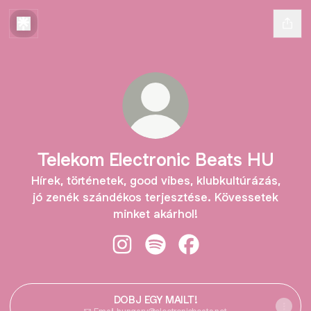
Telekom Electronic Beats HU
Hírek, történetek, good vibes, klubkultúrázás,
jó zenék szándékos terjesztése. Kövessetek
minket akárhol!
Telekom Electronic Beats HU Insta
Telekom Electronic Beats HU 
Telekom Electronic Be
DOBJ EGY MAILT!