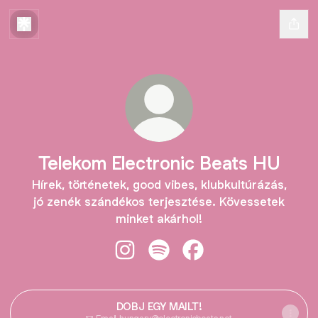
Telekom Electronic Beats HU
Hírek, történetek, good vibes, klubkultúrázás,
jó zenék szándékos terjesztése. Kövessetek
minket akárhol!
Telekom Electronic Beats HU Insta
Telekom Electronic Beats HU 
Telekom Electronic Be
DOBJ EGY MAILT!