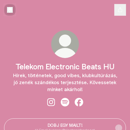
Telekom Electronic Beats HU
Hírek, történetek, good vibes, klubkultúrázás,
jó zenék szándékos terjesztése. Kövessetek
minket akárhol!
Telekom Electronic Beats HU Insta
Telekom Electronic Beats HU 
Telekom Electronic Be
DOBJ EGY MAILT!