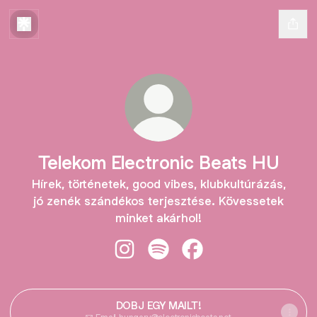
Telekom Electronic Beats HU
Hírek, történetek, good vibes, klubkultúrázás,
jó zenék szándékos terjesztése. Kövessetek
minket akárhol!
Telekom Electronic Beats HU Insta
Telekom Electronic Beats HU 
Telekom Electronic Be
DOBJ EGY MAILT!