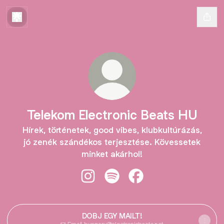
Telekom Electronic Beats HU
Hírek, történetek, good vibes, klubkultúrázás,
jó zenék szándékos terjesztése. Kövessetek
minket akárhol!
Telekom Electronic Beats HU Insta
Telekom Electronic Beats HU 
Telekom Electronic Be
DOBJ EGY MAILT!