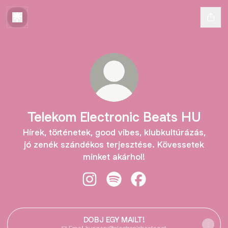
Telekom Electronic Beats HU
Hírek, történetek, good vibes, klubkultúrázás,
jó zenék szándékos terjesztése. Kövessetek
minket akárhol!
Telekom Electronic Beats HU Insta
Telekom Electronic Beats HU 
Telekom Electronic Be
DOBJ EGY MAILT!