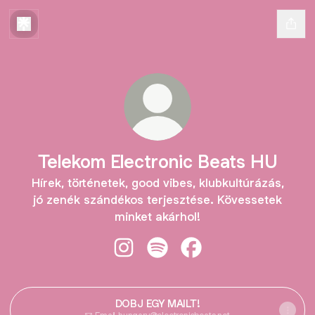
Telekom Electronic Beats HU
Hírek, történetek, good vibes, klubkultúrázás,
jó zenék szándékos terjesztése. Kövessetek
minket akárhol!
Telekom Electronic Beats HU Insta
Telekom Electronic Beats HU 
Telekom Electronic Be
DOBJ EGY MAILT!