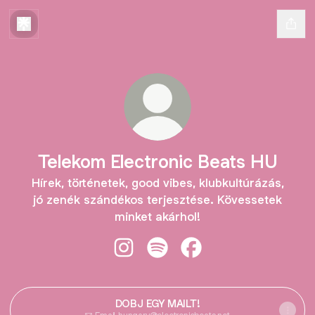
Telekom Electronic Beats HU
Hírek, történetek, good vibes, klubkultúrázás,
jó zenék szándékos terjesztése. Kövessetek
minket akárhol!
Telekom Electronic Beats HU Insta
Telekom Electronic Beats HU 
Telekom Electronic Be
DOBJ EGY MAILT!