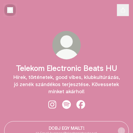
Telekom Electronic Beats HU
Hírek, történetek, good vibes, klubkultúrázás,
jó zenék szándékos terjesztése. Kövessetek
minket akárhol!
Telekom Electronic Beats HU Insta
Telekom Electronic Beats HU 
Telekom Electronic Be
DOBJ EGY MAILT!