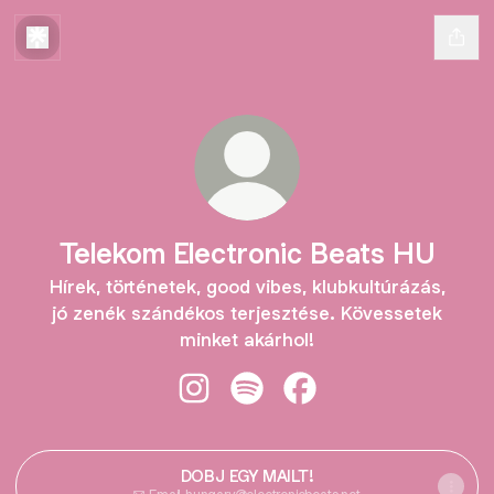
Telekom Electronic Beats HU
Hírek, történetek, good vibes, klubkultúrázás,
jó zenék szándékos terjesztése. Kövessetek
minket akárhol!
Telekom Electronic Beats HU Insta
Telekom Electronic Beats HU 
Telekom Electronic Be
DOBJ EGY MAILT!