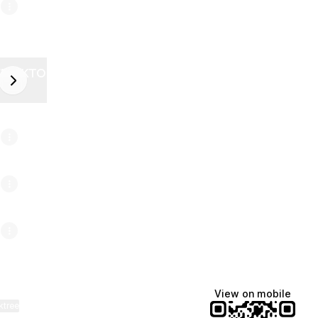
ZELEKTOR FUTURE
next
6
View on mobile
ktree