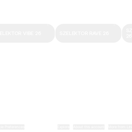
Email
·
hungary@electronicbeats.net
Magyarország legfrissebb hangjai:
S
ELEKTOR VIBE 26
SZELEKTOR RAVE 26
2
ELECTRONIC BEATS X INSTAGRAM
ELECTRONIC BEATS X FACEBOOK
SZELEKTOR X TIKTOK
ie Preferences
•
Report
•
Privacy
•
Explore
•
About this account
•
More from Lin