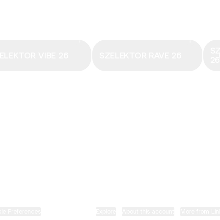
Email
·
hungary@electronicbeats.net
Magyarország legfrissebb hangjai:
S
ELEKTOR VIBE 26
SZELEKTOR RAVE 26
2
ELECTRONIC BEATS X INSTAGRAM
ELECTRONIC BEATS X FACEBOOK
SZELEKTOR X TIKTOK
ie Preferences
•
Report
•
Privacy
•
Explore
•
About this account
•
More from Lin