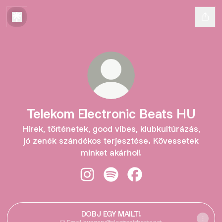
Telekom Electronic Beats HU
Hírek, történetek, good vibes, klubkultúrázás,
jó zenék szándékos terjesztése. Kövessetek
minket akárhol!
Telekom Electronic Beats HU Insta
Telekom Electronic Beats HU 
Telekom Electronic Be
DOBJ EGY MAILT!