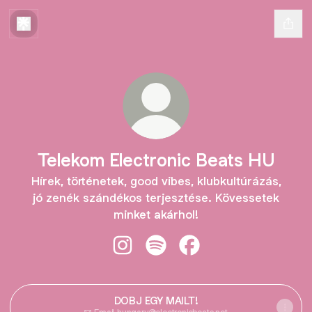
Telekom Electronic Beats HU
Hírek, történetek, good vibes, klubkultúrázás,
jó zenék szándékos terjesztése. Kövessetek
minket akárhol!
Telekom Electronic Beats HU Insta
Telekom Electronic Beats HU 
Telekom Electronic Be
DOBJ EGY MAILT!