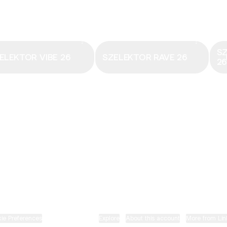
Email
·
hungary@electronicbeats.net
Magyarország legfrissebb hangjai:
S
ELEKTOR VIBE 26
SZELEKTOR RAVE 26
2
ELECTRONIC BEATS X INSTAGRAM
ELECTRONIC BEATS X FACEBOOK
SZELEKTOR X TIKTOK
ie Preferences
•
Report
•
Privacy
•
Explore
•
About this account
•
More from Lin