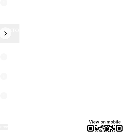
ZELEKTOR FUTURE
next
6
View on mobile
ktree