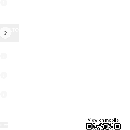
ZELEKTOR FUTURE
next
6
View on mobile
ktree