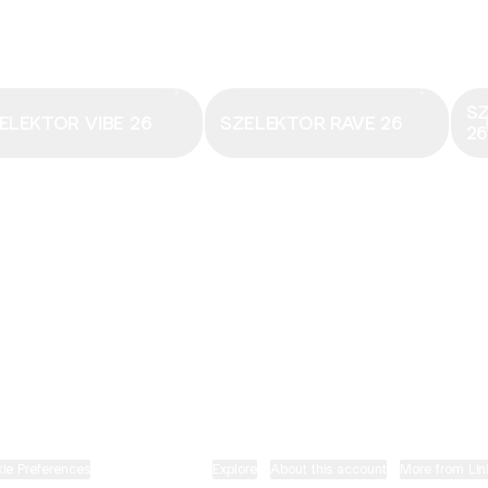
Email
·
hungary@electronicbeats.net
Magyarország legfrissebb hangjai:
S
ELEKTOR VIBE 26
SZELEKTOR RAVE 26
2
ELECTRONIC BEATS X INSTAGRAM
ELECTRONIC BEATS X FACEBOOK
SZELEKTOR X TIKTOK
ie Preferences
•
Report
•
Privacy
•
Explore
•
About this account
•
More from Lin