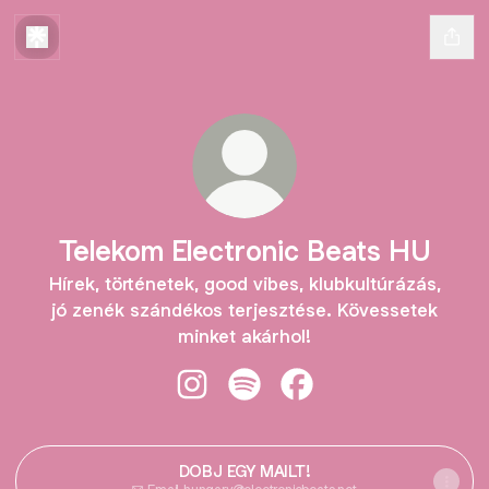
Telekom Electronic Beats HU
Hírek, történetek, good vibes, klubkultúrázás,
jó zenék szándékos terjesztése. Kövessetek
minket akárhol!
Telekom Electronic Beats HU Insta
Telekom Electronic Beats HU 
Telekom Electronic Be
DOBJ EGY MAILT!