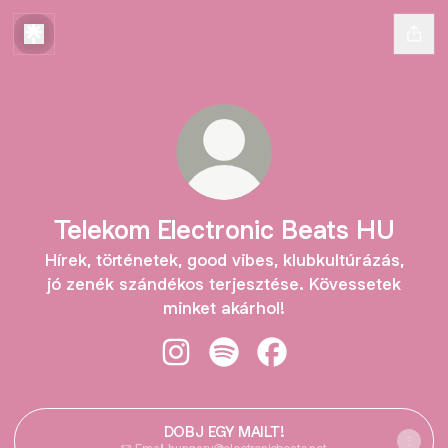
Telekom Electronic Beats HU
Hírek, történetek, good vibes, klubkultúrázás,
jó zenék szándékos terjesztése. Kövessetek
minket akárhol!
Telekom Electronic Beats HU Insta
Telekom Electronic Beats HU 
Telekom Electronic Be
DOBJ EGY MAILT!