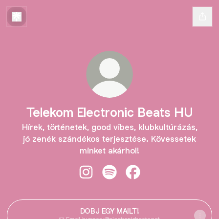
Telekom Electronic Beats HU
Hírek, történetek, good vibes, klubkultúrázás,
jó zenék szándékos terjesztése. Kövessetek
minket akárhol!
Telekom Electronic Beats HU Insta
Telekom Electronic Beats HU 
Telekom Electronic Be
DOBJ EGY MAILT!