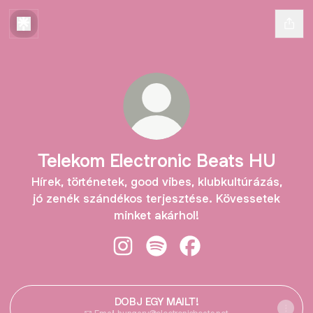
Telekom Electronic Beats HU
Hírek, történetek, good vibes, klubkultúrázás,
jó zenék szándékos terjesztése. Kövessetek
minket akárhol!
Telekom Electronic Beats HU Insta
Telekom Electronic Beats HU 
Telekom Electronic Be
DOBJ EGY MAILT!