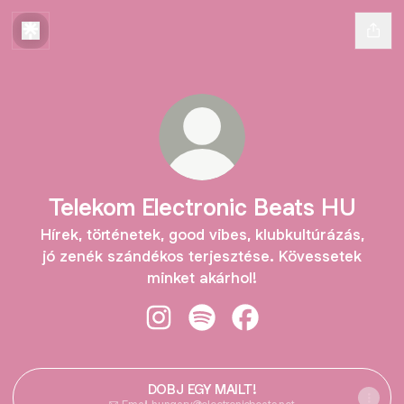
Telekom Electronic Beats HU
Hírek, történetek, good vibes, klubkultúrázás,
jó zenék szándékos terjesztése. Kövessetek
minket akárhol!
Telekom Electronic Beats HU Insta
Telekom Electronic Beats HU 
Telekom Electronic Be
DOBJ EGY MAILT!