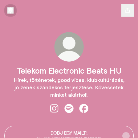
Telekom Electronic Beats HU
Hírek, történetek, good vibes, klubkultúrázás,
jó zenék szándékos terjesztése. Kövessetek
minket akárhol!
Telekom Electronic Beats HU Insta
Telekom Electronic Beats HU 
Telekom Electronic Be
DOBJ EGY MAILT!