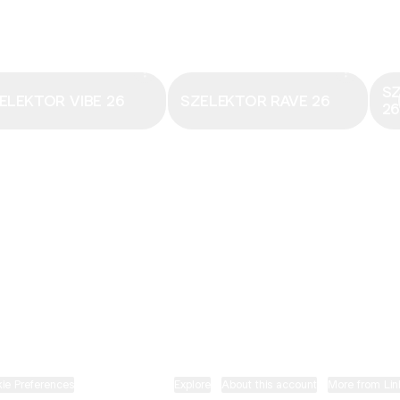
Email
·
hungary@electronicbeats.net
Magyarország legfrissebb hangjai:
S
ELEKTOR VIBE 26
SZELEKTOR RAVE 26
2
ELECTRONIC BEATS X INSTAGRAM
ELECTRONIC BEATS X FACEBOOK
SZELEKTOR X TIKTOK
ie Preferences
•
Report
•
Privacy
•
Explore
•
About this account
•
More from Lin