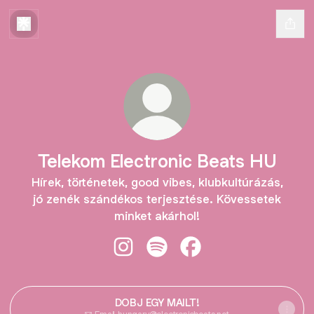
Telekom Electronic Beats HU
Hírek, történetek, good vibes, klubkultúrázás,
jó zenék szándékos terjesztése. Kövessetek
minket akárhol!
Telekom Electronic Beats HU Insta
Telekom Electronic Beats HU 
Telekom Electronic Be
DOBJ EGY MAILT!