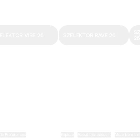
Email
·
hungary@electronicbeats.net
Magyarország legfrissebb hangjai:
S
ELEKTOR VIBE 26
SZELEKTOR RAVE 26
2
ELECTRONIC BEATS X INSTAGRAM
ELECTRONIC BEATS X FACEBOOK
SZELEKTOR X TIKTOK
ie Preferences
•
Report
•
Privacy
•
Explore
•
About this account
•
More from Lin