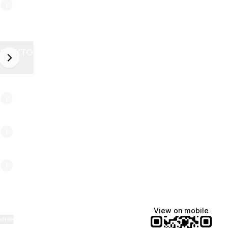
ZELEKTOR FUTURE
next
6
View on mobile
ktree