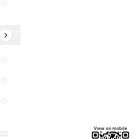
ZELEKTOR FUTURE
next
6
View on mobile
ktree