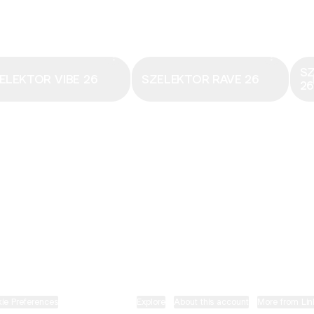
Email
·
hungary@electronicbeats.net
Magyarország legfrissebb hangjai:
S
ELEKTOR VIBE 26
SZELEKTOR RAVE 26
2
ELECTRONIC BEATS X INSTAGRAM
ELECTRONIC BEATS X FACEBOOK
SZELEKTOR X TIKTOK
ie Preferences
•
Report
•
Privacy
•
Explore
•
About this account
•
More from Lin