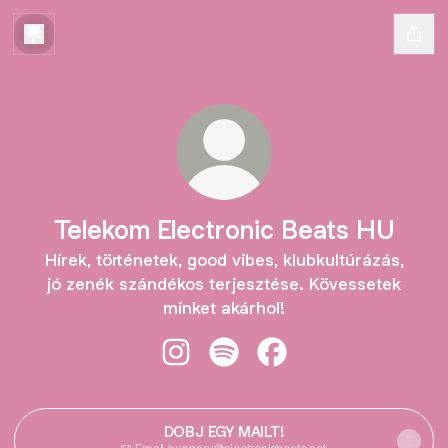
Telekom Electronic Beats HU
Hírek, történetek, good vibes, klubkultúrázás,
jó zenék szándékos terjesztése. Kövessetek
minket akárhol!
Telekom Electronic Beats HU Insta
Telekom Electronic Beats HU 
Telekom Electronic Be
DOBJ EGY MAILT!