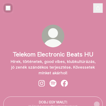
Telekom Electronic Beats HU
Hírek, történetek, good vibes, klubkultúrázás,
jó zenék szándékos terjesztése. Kövessetek
minket akárhol!
Telekom Electronic Beats HU Insta
Telekom Electronic Beats HU 
Telekom Electronic Be
DOBJ EGY MAILT!