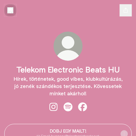
Telekom Electronic Beats HU
Hírek, történetek, good vibes, klubkultúrázás,
jó zenék szándékos terjesztése. Kövessetek
minket akárhol!
Telekom Electronic Beats HU Insta
Telekom Electronic Beats HU 
Telekom Electronic Be
DOBJ EGY MAILT!