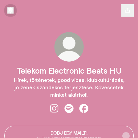
Telekom Electronic Beats HU
Hírek, történetek, good vibes, klubkultúrázás,
jó zenék szándékos terjesztése. Kövessetek
minket akárhol!
Telekom Electronic Beats HU Insta
Telekom Electronic Beats HU 
Telekom Electronic Be
DOBJ EGY MAILT!