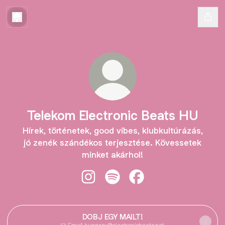
Telekom Electronic Beats HU
Hírek, történetek, good vibes, klubkultúrázás,
jó zenék szándékos terjesztése. Kövessetek
minket akárhol!
Telekom Electronic Beats HU Insta
Telekom Electronic Beats HU 
Telekom Electronic Be
DOBJ EGY MAILT!